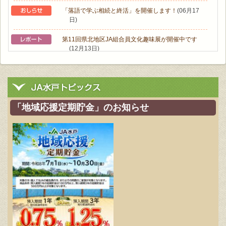
「落語で学ぶ相続と終活」を開催します！
(06月17
日)
第11回県北地区JA組合員文化趣味展が開催中です
(12月13日)
女性大学〝大人の社会科見学〟
(11月08日)
ウオーキング教室で６㎞！自然あふれる大洗町。
(11
月08日)
「地域応援定期貯金」のお知らせ