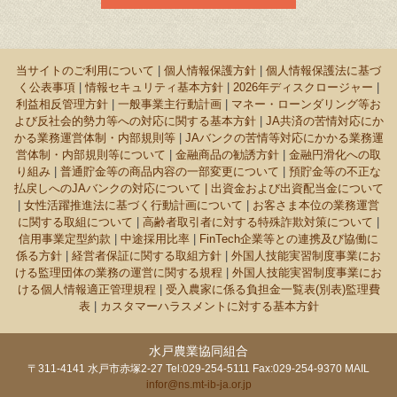
当サイトのご利用について
|
個人情報保護方針
|
個人情報保護法に基づ
く公表事項
|
情報セキュリティ基本方針
|
2026年ディスクロージャー
|
利益相反管理方針
|
一般事業主行動計画
|
マネー・ローンダリング等お
よび反社会的勢力等への対応に関する基本方針
|
JA共済の苦情対応にか
かる業務運営体制・内部規則等
|
JAバンクの苦情等対応にかかる業務運
営体制・内部規則等について
|
金融商品の勧誘方針
|
金融円滑化への取
り組み
|
普通貯金等の商品内容の一部変更について
|
預貯金等の不正な
払戻しへのJAバンクの対応について |
出資金および出資配当金について
|
女性活躍推進法に基づく行動計画について
|
お客さま本位の業務運営
に関する取組について
|
高齢者取引者に対する特殊詐欺対策について
|
信用事業定型約款
|
中途採用比率
|
FinTech企業等との連携及び協働に
係る方針
|
経営者保証に関する取組方針
|
外国人技能実習制度事業にお
ける監理団体の業務の運営に関する規程
|
外国人技能実習制度事業にお
ける個人情報適正管理規程
|
受入農家に係る負担金一覧表(別表)監理費
表
|
カスタマーハラスメントに対する基本方針
水戸農業協同組合
〒311-4141 水戸市赤塚2-27 Tel:029-254-5111 Fax:029-254-9370 MAIL
infor@ns.mt-ib-ja.or.jp