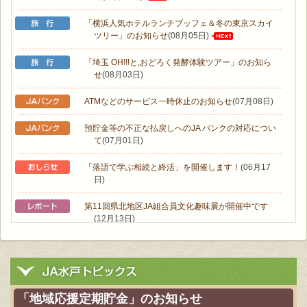
「横浜人気ホテルランチブッフェ＆冬の東京スカイ
ツリー」のお知らせ
(08月05日)
「埼玉 OH!!!と,おどろく発酵体験ツアー」のお知ら
せ
(08月03日)
ATMなどのサービス一時休止のお知らせ
(07月08日)
預貯金等の不正な払戻しへのJA バンクの対応につい
て
(07月01日)
「落語で学ぶ相続と終活」を開催します！
(06月17
日)
第11回県北地区JA組合員文化趣味展が開催中です
(12月13日)
女性大学〝大人の社会科見学〟
(11月08日)
ウオーキング教室で６㎞！自然あふれる大洗町。
(11
月08日)
「地域応援定期貯金」のお知らせ