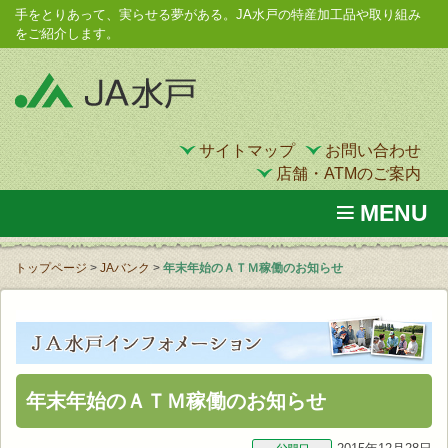
手をとりあって、実らせる夢がある。JA水戸の特産加工品や取り組み
をご紹介します。
サイトマップ
お問い合わせ
店舗・ATMのご案内
MENU
トップページ
>
JAバンク
>
年末年始のＡＴＭ稼働のお知らせ
年末年始のＡＴＭ稼働のお知らせ