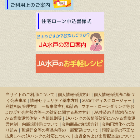
当サイトのご利用について
|
個人情報保護方針
|
個人情報保護法に基づ
く公表事項
|
情報セキュリティ基本方針
|
2026年ディスクロージャー
|
利益相反管理方針
|
一般事業主行動計画
|
マネー・ローンダリング等お
よび反社会的勢力等への対応に関する基本方針
|
JA共済の苦情対応にか
かる業務運営体制・内部規則等
|
JAバンクの苦情等対応にかかる業務運
営体制・内部規則等について
|
金融商品の勧誘方針
|
金融円滑化への取
り組み
|
普通貯金等の商品内容の一部変更について
|
預貯金等の不正な
払戻しへのJAバンクの対応について |
出資金および出資配当金について