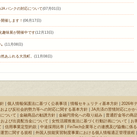
JA バンクの対応について
(07月01日)
を開催します！
(06月17日)
文化趣味展が開催中です
(12月13日)
学〟
(11月08日)
自然あふれる大洗町。
(11月08日)
針
|
個人情報保護法に基づく公表事項
|
情報セキュリティ基本方針
|
2026
等および反社会的勢力等への対応に関する基本方針
|
JA共済の苦情対応にか
等について
|
金融商品の勧誘方針
|
金融円滑化への取り組み
|
普通貯金等の商
金および出資配当金について
|
女性活躍推進法に基づく行動計画について
|
お
て
|
信用事業定型約款
|
中途採用比率
|
FinTech企業等との連携及び協働に係
の運営に関する規程
|
外国人技能実習制度事業における個人情報適正管理規程