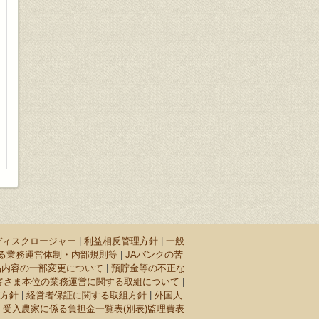
年ディスクロージャー
|
利益相反管理方針
|
一般
かる業務運営体制・内部規則等
|
JAバンクの苦
品内容の一部変更について
|
預貯金等の不正な
客さま本位の業務運営に関する取組について
|
る方針
|
経営者保証に関する取組方針
|
外国人
|
受入農家に係る負担金一覧表(別表)監理費表