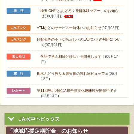
「埼玉 OH!!!と,おどろく発酵体験ツアー」のお知ら
せ
(08月03日)
ATMなどのサービス一時休止のお知らせ
(07月08日)
預貯金等の不正な払戻しへのJA バンクの対応につい
て
(07月01日)
「落語で学ぶ相続と終活」を開催します！
(06月17
日)
栃木ぶどう狩り＆果実畑の隠れ家ビュッフェ
(06月
12日)
第11回県北地区JA組合員文化趣味展が開催中です
(12月13日)
女性大学〝大人の社会科見学〟
(11月08日)
ウオーキング教室で６㎞！自然あふれる大洗町。
(11
月08日)
「地域応援定期貯金」のお知らせ