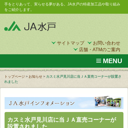
手をとりあって、実らせる夢がある。JA水戸の特産加工品や取り組み
をご紹介します。
サイトマップ
お問い合わせ
店舗・ATMのご案内
MENU
トップページ
>
お知らせ
>
カスミ水戸見川店に当ＪＡ直売コーナーが設置さ
れました
カスミ水戸見川店に当ＪＡ直売コーナーが
設置されました