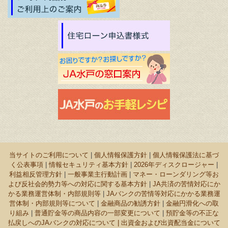
当サイトのご利用について
|
個人情報保護方針
|
個人情報保護法に基づ
く公表事項
|
情報セキュリティ基本方針
|
2026年ディスクロージャー
|
利益相反管理方針
|
一般事業主行動計画
|
マネー・ローンダリング等お
よび反社会的勢力等への対応に関する基本方針
|
JA共済の苦情対応にか
かる業務運営体制・内部規則等
|
JAバンクの苦情等対応にかかる業務運
営体制・内部規則等について
|
金融商品の勧誘方針
|
金融円滑化への取
り組み
|
普通貯金等の商品内容の一部変更について
|
預貯金等の不正な
払戻しへのJAバンクの対応について |
出資金および出資配当金について