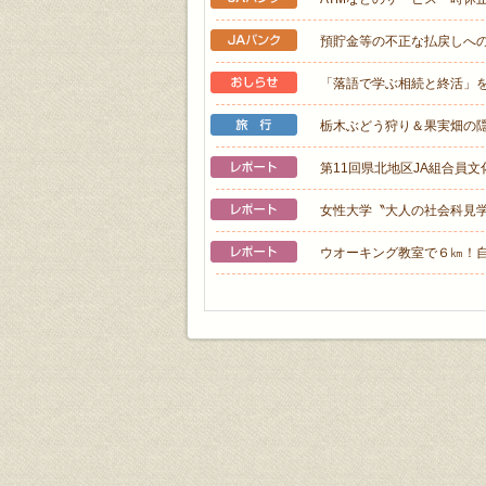
預貯金等の不正な払戻しへの
「落語で学ぶ相続と終活」
栃木ぶどう狩り＆果実畑の
第11回県北地区JA組合員
女性大学〝大人の社会科見
ウオーキング教室で６㎞！