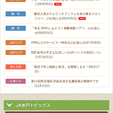
て
(08月05日)
「横浜人気ホテルランチブッフェ＆冬の東京スカイ
ツリー」のお知らせ
(08月05日)
「埼玉 OH!!!と,おどろく発酵体験ツアー」のお知ら
せ
(08月03日)
ATMなどのサービス一時休止のお知らせ
(07月08日)
預貯金等の不正な払戻しへのJA バンクの対応につい
て
(07月01日)
「落語で学ぶ相続と終活」を開催します！
(06月17
日)
第11回県北地区JA組合員文化趣味展が開催中です
(12月13日)
女性大学〝大人の社会科見学〟
(11月08日)
ウオーキング教室で６㎞！自然あふれる大洗町。
(11
月08日)