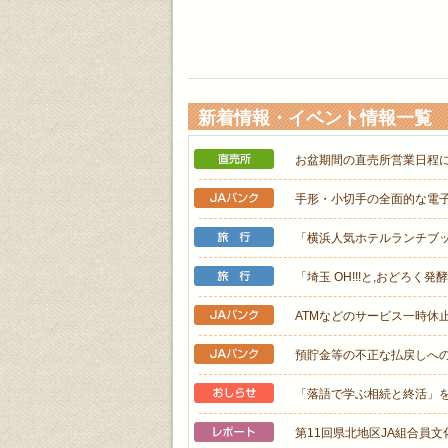
新着情報・イベント情報一覧
お盆期間の直売所営業日程
手形・小切手の全面的な電
「横浜人気ホテルランチブ
「埼玉 OH!!!と,おどろく
ATMなどのサービス一時休
預貯金等の不正な払戻しへの
「落語で学ぶ相続と終活」
第11回県北地区JA組合員