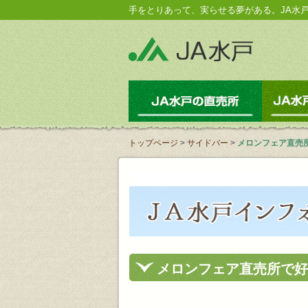
手をとりあって、実らせる夢がある。JA水
JA水戸の
トップページ
>
サイドバー
>
メロンフェア直売
メロンフェア直売所で好