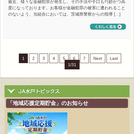
最近、様々な金融犯罪が発生し、その手法や手口も巧妙かつ高
度になっております。お客様が金融犯罪の被害に遭われること
のないよう、当組合においては、茨城県警察からの指導 […]
1
2
3
4
5
6
7
Next
Last
1/31
「地域応援定期貯金」のお知らせ