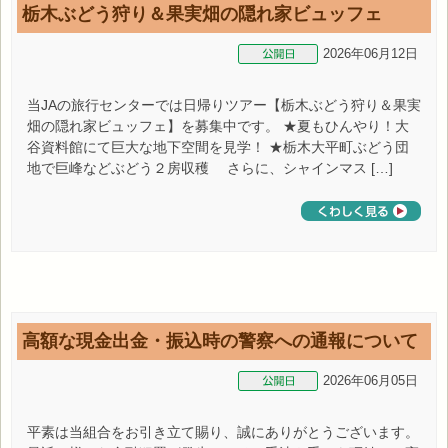
栃木ぶどう狩り＆果実畑の隠れ家ビュッフェ
2026年06月12日
当JAの旅行センターでは日帰りツアー【栃木ぶどう狩り＆果実
畑の隠れ家ビュッフェ】を募集中です。 ★夏もひんやり！大
谷資料館にて巨大な地下空間を見学！ ★栃木大平町ぶどう団
地で巨峰などぶどう２房収穫 さらに、シャインマス […]
高額な現金出金・振込時の警察への通報について
2026年06月05日
平素は当組合をお引き立て賜り、誠にありがとうございます。