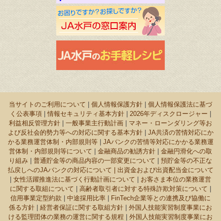
当サイトのご利用について
|
個人情報保護方針
|
個人情報保護法に基づ
く公表事項
|
情報セキュリティ基本方針
|
2026年ディスクロージャー
|
利益相反管理方針
|
一般事業主行動計画
|
マネー・ローンダリング等お
よび反社会的勢力等への対応に関する基本方針
|
JA共済の苦情対応にか
かる業務運営体制・内部規則等
|
JAバンクの苦情等対応にかかる業務運
営体制・内部規則等について
|
金融商品の勧誘方針
|
金融円滑化への取
り組み
|
普通貯金等の商品内容の一部変更について
|
預貯金等の不正な
払戻しへのJAバンクの対応について |
出資金および出資配当金について
|
女性活躍推進法に基づく行動計画について
|
お客さま本位の業務運営
に関する取組について
|
高齢者取引者に対する特殊詐欺対策について
|
信用事業定型約款
|
中途採用比率
|
FinTech企業等との連携及び協働に
係る方針
|
経営者保証に関する取組方針
|
外国人技能実習制度事業にお
ける監理団体の業務の運営に関する規程
|
外国人技能実習制度事業にお