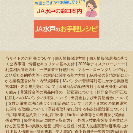
当サイトのご利用について
|
個人情報保護方針
|
個人情報保護法に基づ
く公表事項
|
情報セキュリティ基本方針
|
2026年ディスクロージャー
|
利益相反管理方針
|
一般事業主行動計画
|
マネー・ローンダリング等お
よび反社会的勢力等への対応に関する基本方針
|
JA共済の苦情対応にか
かる業務運営体制・内部規則等
|
JAバンクの苦情等対応にかかる業務運
営体制・内部規則等について
|
金融商品の勧誘方針
|
金融円滑化への取
り組み
|
普通貯金等の商品内容の一部変更について
|
預貯金等の不正な
払戻しへのJAバンクの対応について |
出資金および出資配当金について
|
女性活躍推進法に基づく行動計画について
|
お客さま本位の業務運営
に関する取組について
|
高齢者取引者に対する特殊詐欺対策について
|
信用事業定型約款
|
中途採用比率
|
FinTech企業等との連携及び協働に
係る方針
|
経営者保証に関する取組方針
|
外国人技能実習制度事業にお
ける監理団体の業務の運営に関する規程
|
外国人技能実習制度事業にお
ける個人情報適正管理規程
|
受入農家に係る負担金一覧表(別表)監理費