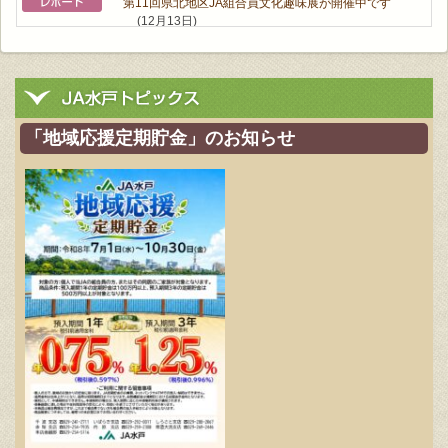
第11回県北地区JA組合員文化趣味展が開催中です
(12月13日)
女性大学〝大人の社会科見学〟
(11月08日)
ウオーキング教室で６㎞！自然あふれる大洗町。
(11
月08日)
「地域応援定期貯金」のお知らせ