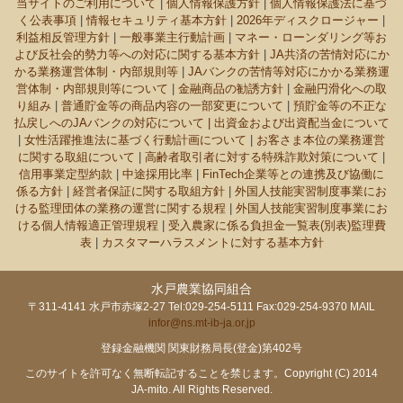
当サイトのご利用について
|
個人情報保護方針
|
個人情報保護法に基づ
く公表事項
|
情報セキュリティ基本方針
|
2026年ディスクロージャー
|
利益相反管理方針
|
一般事業主行動計画
|
マネー・ローンダリング等お
よび反社会的勢力等への対応に関する基本方針
|
JA共済の苦情対応にか
かる業務運営体制・内部規則等
|
JAバンクの苦情等対応にかかる業務運
営体制・内部規則等について
|
金融商品の勧誘方針
|
金融円滑化への取
り組み
|
普通貯金等の商品内容の一部変更について
|
預貯金等の不正な
払戻しへのJAバンクの対応について |
出資金および出資配当金について
|
女性活躍推進法に基づく行動計画について
|
お客さま本位の業務運営
に関する取組について
|
高齢者取引者に対する特殊詐欺対策について
|
信用事業定型約款
|
中途採用比率
|
FinTech企業等との連携及び協働に
係る方針
|
経営者保証に関する取組方針
|
外国人技能実習制度事業にお
ける監理団体の業務の運営に関する規程
|
外国人技能実習制度事業にお
ける個人情報適正管理規程
|
受入農家に係る負担金一覧表(別表)監理費
表
|
カスタマーハラスメントに対する基本方針
水戸農業協同組合
〒311-4141 水戸市赤塚2-27 Tel:029-254-5111 Fax:029-254-9370 MAIL
infor@ns.mt-ib-ja.or.jp
登録金融機関 関東財務局長(登金)第402号
このサイトを許可なく無断転記することを禁じます。Copyright (C) 2014
JA-mito. All Rights Reserved.