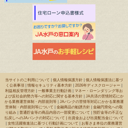
当サイトのご利用について
|
個人情報保護方針
|
個人情報保護法に基づ
く公表事項
|
情報セキュリティ基本方針
|
2026年ディスクロージャー
|
利益相反管理方針
|
一般事業主行動計画
|
マネー・ローンダリング等お
よび反社会的勢力等への対応に関する基本方針
|
JA共済の苦情対応にか
かる業務運営体制・内部規則等
|
JAバンクの苦情等対応にかかる業務運
営体制・内部規則等について
|
金融商品の勧誘方針
|
金融円滑化への取
り組み
|
普通貯金等の商品内容の一部変更について
|
預貯金等の不正な
払戻しへのJAバンクの対応について |
出資金および出資配当金について
|
女性活躍推進法に基づく行動計画について
|
お客さま本位の業務運営