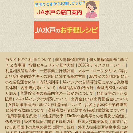
当サイトのご利用について
|
個人情報保護方針
|
個人情報保護法に基づ
く公表事項
|
情報セキュリティ基本方針
|
2026年ディスクロージャー
|
利益相反管理方針
|
一般事業主行動計画
|
マネー・ローンダリング等お
よび反社会的勢力等への対応に関する基本方針
|
JA共済の苦情対応にか
かる業務運営体制・内部規則等
|
JAバンクの苦情等対応にかかる業務運
営体制・内部規則等について
|
金融商品の勧誘方針
|
金融円滑化への取
り組み
|
普通貯金等の商品内容の一部変更について
|
預貯金等の不正な
払戻しへのJAバンクの対応について |
出資金および出資配当金について
|
女性活躍推進法に基づく行動計画について
|
お客さま本位の業務運営
に関する取組について
|
高齢者取引者に対する特殊詐欺対策について
|
信用事業定型約款
|
中途採用比率
|
FinTech企業等との連携及び協働に
係る方針
|
経営者保証に関する取組方針
|
外国人技能実習制度事業にお
ける監理団体の業務の運営に関する規程
|
外国人技能実習制度事業にお
ける個人情報適正管理規程
|
受入農家に係る負担金一覧表(別表)監理費