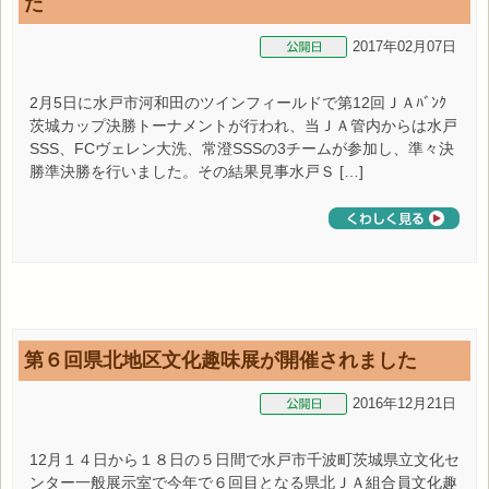
た
2017年02月07日
2月5日に水戸市河和田のツインフィールドで第12回ＪＡﾊﾞﾝｸ
茨城カップ決勝トーナメントが行われ、当ＪＡ管内からは水戸
SSS、FCヴェレン大洗、常澄SSSの3チームが参加し、準々決
勝準決勝を行いました。その結果見事水戸Ｓ […]
第６回県北地区文化趣味展が開催されました
2016年12月21日
12月１４日から１８日の５日間で水戸市千波町茨城県立文化セ
ンター一般展示室で今年で６回目となる県北ＪＡ組合員文化趣