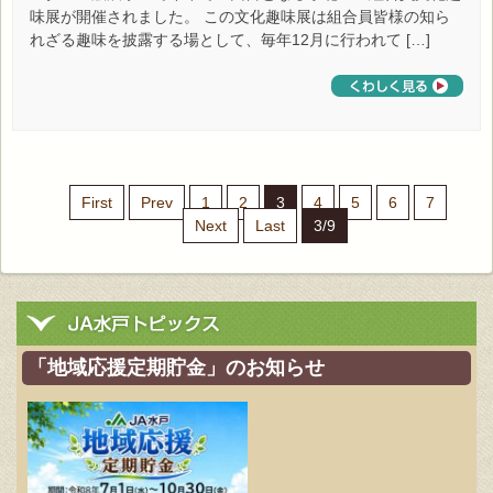
味展が開催されました。 この文化趣味展は組合員皆様の知ら
れざる趣味を披露する場として、毎年12月に行われて […]
First
Prev
1
2
3
4
5
6
7
Next
Last
3/9
「地域応援定期貯金」のお知らせ