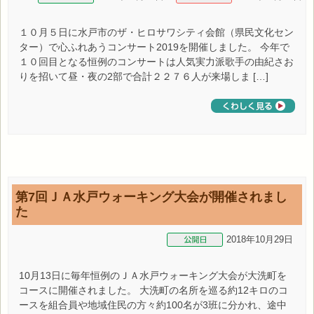
１０月５日に水戸市のザ・ヒロサワシティ会館（県民文化セン
ター）で心ふれあうコンサート2019を開催しました。 今年で
１０回目となる恒例のコンサートは人気実力派歌手の由紀さお
りを招いて昼・夜の2部で合計２２７６人が来場しま […]
第7回ＪＡ水戸ウォーキング大会が開催されまし
た
2018年10月29日
10月13日に毎年恒例のＪＡ水戸ウォーキング大会が大洗町を
コースに開催されました。 大洗町の名所を巡る約12キロのコ
ースを組合員や地域住民の方々約100名が3班に分かれ、途中