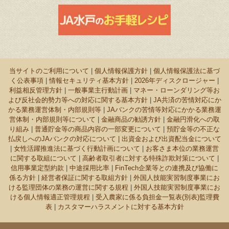
当サイトのご利用について
|
個人情報保護方針
|
個人情報保護法に基づ
く公表事項
|
情報セキュリティ基本方針
|
2026年ディスクロージャー
|
利益相反管理方針
|
一般事業主行動計画
|
マネー・ローンダリング等お
よび反社会的勢力等への対応に関する基本方針
|
JA共済の苦情対応にか
かる業務運営体制・内部規則等
|
JAバンクの苦情等対応にかかる業務運
営体制・内部規則等について
|
金融商品の勧誘方針
|
金融円滑化への取
り組み
|
普通貯金等の商品内容の一部変更について
|
預貯金等の不正な
払戻しへのJAバンクの対応について |
出資金および出資配当金について
|
女性活躍推進法に基づく行動計画について
|
お客さま本位の業務運営
に関する取組について
|
高齢者取引者に対する特殊詐欺対策について
|
信用事業定型約款
|
中途採用比率
|
FinTech企業等との連携及び協働に
係る方針
|
経営者保証に関する取組方針
|
外国人技能実習制度事業にお
ける監理団体の業務の運営に関する規程
|
外国人技能実習制度事業にお
ける個人情報適正管理規程
|
受入農家に係る負担金一覧表(別表)監理費
表
|
カスタマーハラスメントに対する基本方針