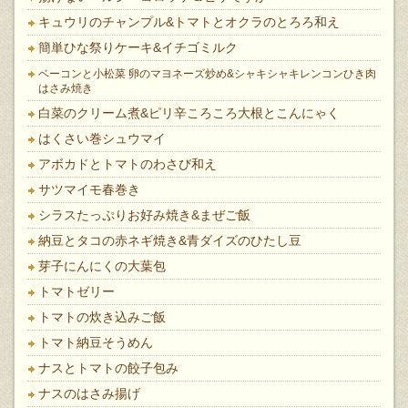
キュウリのチャンプル&トマトとオクラのとろろ和え
簡単ひな祭りケーキ&イチゴミルク
ベーコンと小松菜 卵のマヨネーズ炒め&シャキシャキレンコンひき肉
はさみ焼き
白菜のクリーム煮&ピリ辛ころころ大根とこんにゃく
はくさい巻シュウマイ
アボカドとトマトのわさび和え
サツマイモ春巻き
シラスたっぷりお好み焼き&まぜご飯
納豆とタコの赤ネギ焼き&青ダイズのひたし豆
芽子にんにくの大葉包
トマトゼリー
トマトの炊き込みご飯
トマト納豆そうめん
ナスとトマトの餃子包み
ナスのはさみ揚げ