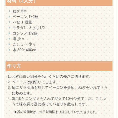
材料（2人分）
ねぎ 2本
ベーコン 1~2枚
パセリ 適量
サラダ油 大さじ1/2
コンソメ 1/2個
塩 少々
こしょう 少々
水 300~400cc
作り方
ねぎは白い部分を4cmくらいの長さに切ります。
ベーコンは細切りにします。
鍋にサラダ油を熱してベーコンを炒め、ねぎをいれてさら
に炒めます。
3に水とコンソメを入れて弱火で10分位煮て、塩、こしょ
うで味を調え器に盛ってパセリを散らします。
■ 器の笠間焼は、仲田製陶様より提供していただきました。