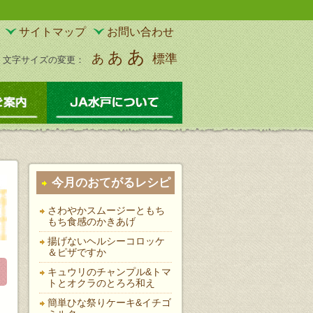
サイトマップ
お問い合わせ
あ
あ
あ
標準
文字サイズの変更：
物
サービスのご案内
JA水戸について
今月のおてがるレシピ
さわやかスムージーともち
もち食感のかきあげ
揚げないヘルシーコロッケ
＆ピザですか
キュウリのチャンプル&トマ
トとオクラのとろろ和え
簡単ひな祭りケーキ&イチゴ