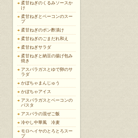
柔甘ねぎのくるみソースか
け
柔甘ねぎとベーコンのスー
プ
柔甘ねぎのポン酢漬け
柔甘ねぎのごまだれ和え
柔甘ねぎサラダ
柔甘ねぎと納豆の揚げ包み
焼き
アスパラガスとゆで卵のサ
ラダ
かぼちゃまんじゅう
かぼちゃアイス
アスパラガスとベーコンの
パスタ
アスパラの混ぜご飯
冷やし中華風 冷麦
モロヘイヤのとろとろスー
プ