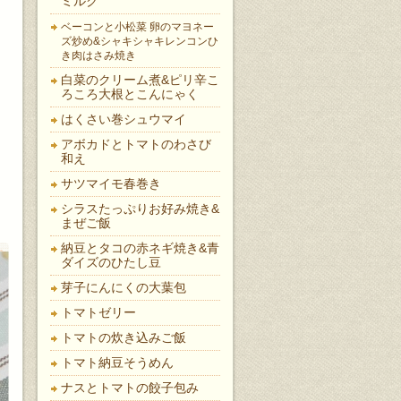
ミルク
ベーコンと小松菜 卵のマヨネー
ズ炒め&シャキシャキレンコンひ
き肉はさみ焼き
白菜のクリーム煮&ピリ辛こ
ろころ大根とこんにゃく
はくさい巻シュウマイ
アボカドとトマトのわさび
和え
サツマイモ春巻き
シラスたっぷりお好み焼き&
まぜご飯
納豆とタコの赤ネギ焼き&青
ダイズのひたし豆
芽子にんにくの大葉包
トマトゼリー
トマトの炊き込みご飯
トマト納豆そうめん
ナスとトマトの餃子包み