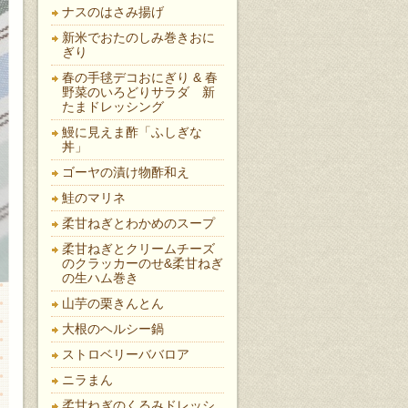
ナスのはさみ揚げ
新米でおたのしみ巻きおに
ぎり
春の手毬デコおにぎり & 春
野菜のいろどりサラダ 新
たまドレッシング
鰻に見えま酢「ふしぎな
丼」
ゴーヤの漬け物酢和え
鮭のマリネ
柔甘ねぎとわかめのスープ
柔甘ねぎとクリームチーズ
のクラッカーのせ&柔甘ねぎ
の生ハム巻き
山芋の栗きんとん
大根のヘルシー鍋
ストロベリーババロア
ニラまん
柔甘ねぎのくるみドレッシ