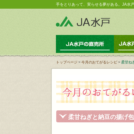
手をとりあって、実らせる夢がある。JA水
JA水戸の
トップページ
>
今月のおてがるレシピ
>
柔甘ね
柔甘ねぎと納豆の揚げ包