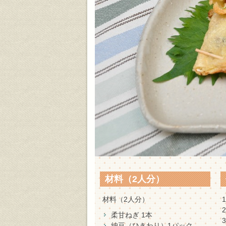
材料（2人分）
材料（2人分）
柔甘ねぎ 1本
納豆（ひきわり）1パック